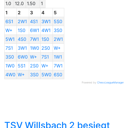
1.0
12.0
1.50
1
1
2
3
4
5
6S1
2W1
4S1
3W1
5S0
W+
1S0
6W1
4W1
3S0
5W1
4S0
7W1
1S0
2W1
7S1
3W1
1W0
2S0
W+
3S0
6W0
W+
7S1
1W1
1W0
5S1
2S0
W+
7W1
4W0
W+
3S0
5W0
6S0
Powered by
ChessLeagueManager
TSV Willsbach 2 besiegt