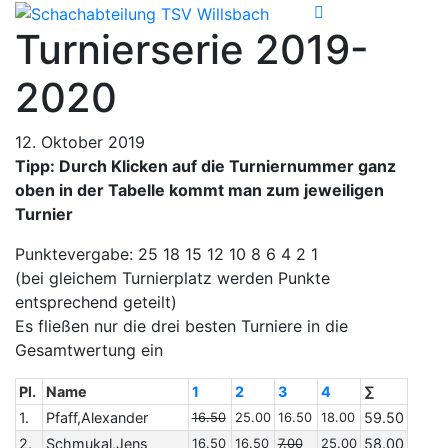
Turnierserie 2019-
2020
12. Oktober 2019
Tipp: Durch Klicken auf die Turniernummer ganz
oben in der Tabelle kommt man zum jeweiligen
Turnier
Punktevergabe: 25 18 15 12 10 8 6 4 2 1
(bei gleichem Turnierplatz werden Punkte
entsprechend geteilt)
Es fließen nur die drei besten Turniere in die
Gesamtwertung ein
Pl.
Name
1
2
3
4
∑
1.
Pfaff,Alexander
16.50
25.00
16.50
18.00
59.50
2.
Schmukal,Jens
16.50
16.50
7.00
25.00
58.00