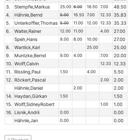
3.
Stempfle,Markus
25.00
6.00
16.50
7.00
48.50
4.
Hähnle,Bernd
5.00
16.50
7.00
12.33
35.83
5.
Unterkoffler,Thomas
5.00
11.00
12.00
12.33
35.33
6.
Walter,Rainer
12.00
11.00
4.00
27.00
Speh,Hans
9.00
8.00
10.00
27.00
8.
Wartlick,Karl
25.00
25.00
9.
Muntzke,Bernd
9.00
4.00
7.00
20.00
10.
Wolff,Calvin
12.33
12.33
11.
Rissling,Paul
1.50
4.00
5.50
12.
Röckert,Pascal
2.00
2.00
Hähnle,Daniel
2.00
2.00
14.
Haydan,Gürkan
1.50
1.50
15.
Wolff,SidneyRobert
1.00
1.00
16.
Lisnik,Andrii
0.00
0.00
Hähnle,Jan
0.00
0.00
Drucken