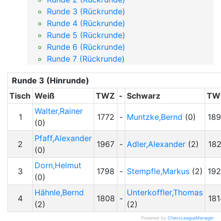
Runde 3 (Rückrunde)
Runde 4 (Rückrunde)
Runde 5 (Rückrunde)
Runde 6 (Rückrunde)
Runde 7 (Rückrunde)
Runde 3 (Hinrunde)
Tisch
Weiß
TWZ
-
Schwarz
TW
Walter,Rainer
1
1772
-
Muntzke,Bernd
(0)
18
(0)
Pfaff,Alexander
2
1967
-
Adler,Alexander
(2)
182
(0)
Dorn,Helmut
3
1798
-
Stempfle,Markus
(2)
192
(0)
Hähnle,Bernd
Unterkoffler,Thomas
4
1808
-
181
(2)
(2)
Powered by
ChessLeagueManager