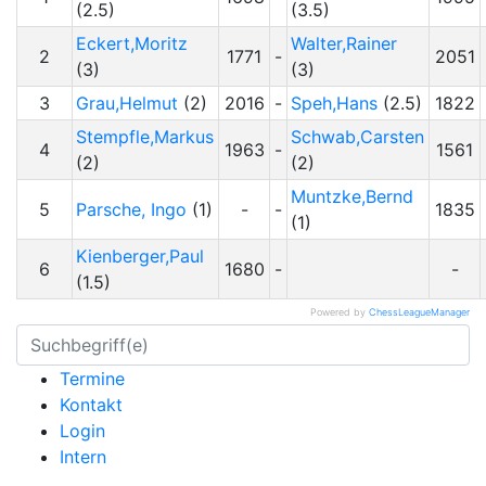
(2.5)
(3.5)
Eckert,Moritz
Walter,Rainer
2
1771
-
2051
(3)
(3)
3
Grau,Helmut
(2)
2016
-
Speh,Hans
(2.5)
1822
Stempfle,Markus
Schwab,Carsten
4
1963
-
1561
(2)
(2)
Muntzke,Bernd
5
Parsche, Ingo
(1)
-
-
1835
(1)
Kienberger,Paul
6
1680
-
-
(1.5)
Powered by
ChessLeagueManager
Termine
Kontakt
Login
Intern