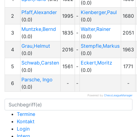
(0.0)
Pfaff,Alexander
Kienberger,Paul
2
1995
-
1680
(0.0)
(0.0)
Muntzke,Bernd
Walter,Rainer
3
1835
-
2051
(0.0)
(0.0)
Grau,Helmut
Stempfle,Markus
4
2016
-
1963
(0.0)
(0.0)
Schwab,Carsten
Eckert,Moritz
5
1561
-
1771
(0.0)
(0.0)
Parsche, Ingo
6
-
-
-
(0.0)
Powered by
ChessLeagueManager
Termine
Kontakt
Login
Intern