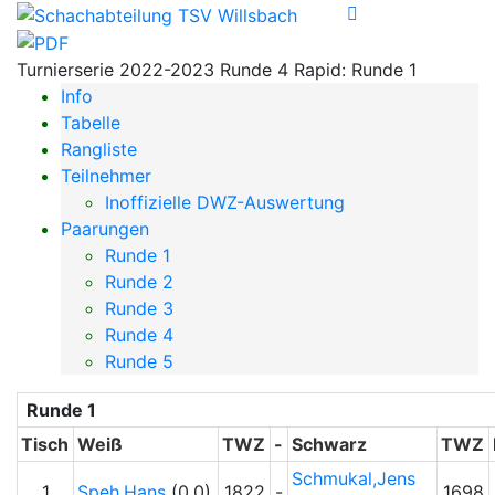
Turnierserie 2022-2023 Runde 4 Rapid: Runde 1
Info
Tabelle
Rangliste
Teilnehmer
Inoffizielle DWZ-Auswertung
Paarungen
Runde 1
Runde 2
Runde 3
Runde 4
Runde 5
Runde 1
Tisch
Weiß
TWZ
-
Schwarz
TWZ
Schmukal,Jens
1
Speh,Hans
(0.0)
1822
-
1698