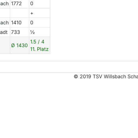
bach
1772
0
+
bach
1410
0
tadt
733
½
1.5 / 4
Ø 1430
11. Platz
© 2019 TSV Willsbach Scha