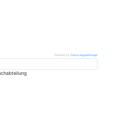
Powered by
ChessLeagueManager
chabteilung