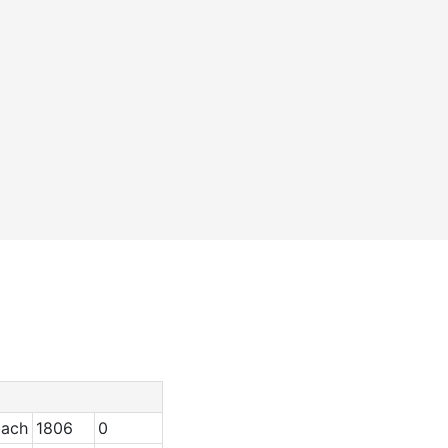
bach
1806
0