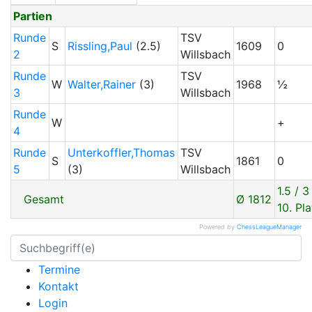
Partien
Runde
TSV
S
Rissling,Paul
(2.5)
1609
0
2
Willsbach
Runde
TSV
W
Walter,Rainer
(3)
1968
½
3
Willsbach
Runde
W
+
4
Runde
Unterkoffler,Thomas
TSV
S
1861
0
5
(3)
Willsbach
1.5 / 3
Gesamt
Ø 1812
10. Pla
Powered by
ChessLeagueManager
Termine
Kontakt
Login