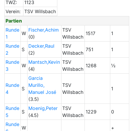
TWZ:
1123
Verein:
TSV Willsbach
Partien
Runde
Fischer,Achim
TSV
W
1517
1
1
(0)
Willsbach
Runde
Decker,Raul
TSV
S
751
1
2
(2)
Willsbach
Runde
Mantsch,Kevin
TSV
W
1268
½
3
(4)
Willsbach
Garcia
Runde
Murillo,
TSV
S
1
4
Manuel José
Willsbach
(3.5)
Runde
Moenig,Peter
TSV
S
1229
0
5
(4.5)
Willsbach
Runde
W
+