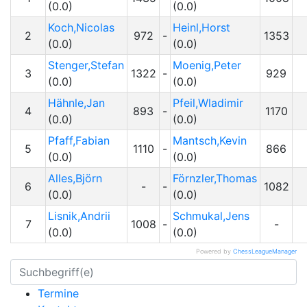
(0.0)
(0.0)
Koch,Nicolas
Heinl,Horst
2
972
-
1353
(0.0)
(0.0)
Stenger,Stefan
Moenig,Peter
3
1322
-
929
(0.0)
(0.0)
Hähnle,Jan
Pfeil,Wladimir
4
893
-
1170
(0.0)
(0.0)
Pfaff,Fabian
Mantsch,Kevin
5
1110
-
866
(0.0)
(0.0)
Alles,Björn
Förnzler,Thomas
6
-
-
1082
(0.0)
(0.0)
Lisnik,Andrii
Schmukal,Jens
7
1008
-
-
(0.0)
(0.0)
Powered by
ChessLeagueManager
Termine