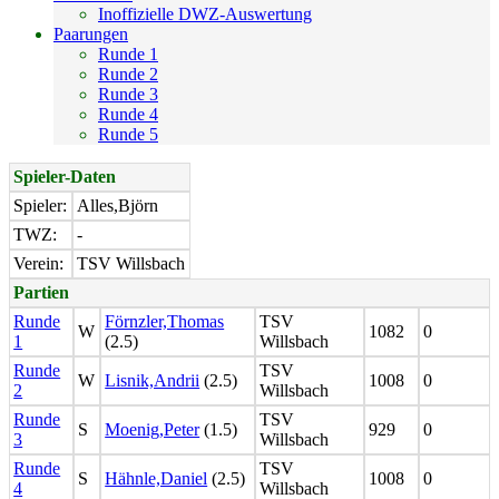
Inoffizielle DWZ-Auswertung
Paarungen
Runde 1
Runde 2
Runde 3
Runde 4
Runde 5
Spieler-Daten
Spieler:
Alles,Björn
TWZ:
-
Verein:
TSV Willsbach
Partien
Runde
Förnzler,Thomas
TSV
W
1082
0
1
(2.5)
Willsbach
Runde
TSV
W
Lisnik,Andrii
(2.5)
1008
0
2
Willsbach
Runde
TSV
S
Moenig,Peter
(1.5)
929
0
3
Willsbach
Runde
TSV
S
Hähnle,Daniel
(2.5)
1008
0
4
Willsbach